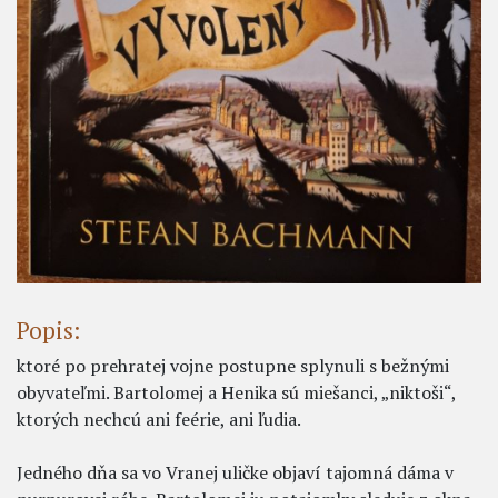
Popis:
ktoré po prehratej vojne postupne splynuli s bežnými
obyvateľmi. Bartolomej a Henika sú miešanci, „niktoši“,
ktorých nechcú ani feérie, ani ľudia.
Jedného dňa sa vo Vranej uličke objaví tajomná dáma v