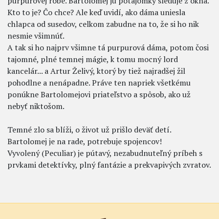
purpurovej róbe. Bartolomej ju potajomky sleduje z okna.
Kto to je? Čo chce? Ale keď uvidí, ako dáma uniesla
chlapca od susedov, celkom zabudne na to, že si ho nik
nesmie všimnúť.
A tak si ho najprv všimne tá purpurová dáma, potom čosi
tajomné, plné temnej mágie, k tomu mocný lord
kancelár... a Artur Želivý, ktorý by tiež najradšej žil
pohodlne a nenápadne. Práve ten napriek všetkému
ponúkne Bartolomejovi priateľstvo a spôsob, ako už
nebyť niktošom.
Temné zlo sa blíži, o život už prišlo deväť detí.
Bartolomej je na rade, potrebuje spojencov!
Vyvolený (Peculiar) je pútavý, nezabudnuteľný príbeh s
prvkami detektívky, plný fantázie a prekvapivých zvratov.