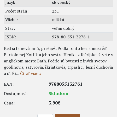
Jazyk:
slovenský
Počet strán:
231
Väzba:
mäkká
Stav:
veľmi dobrý
ISBN:
978-80-551-3276-1
Keď si ťa nevšimnú, prežiješ. Podľa tohto hesla musí žiť
Bartolomej Kotlík a jeho sestra Henika z feérijskej štvrte v
anglickom meste Bath. Feérie sú bytosti z iných svetov –
goblinovia, satyrovia, škriatkovia, trpaslíci, lesní duchovia
a ďalší...
Čítať viac
9788055132761
EAN:
Skladom
Dostupnosť:
3,90€
Cena: