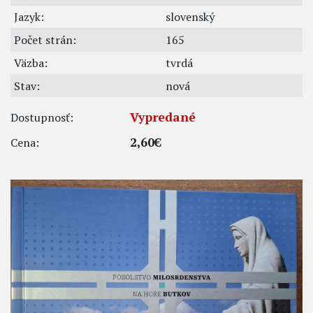
Jazyk:
slovenský
Počet strán:
165
Väzba:
tvrdá
Stav:
nová
Vypredané
Dostupnosť:
2,60€
Cena: