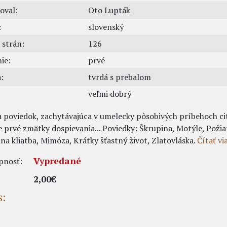
roval:
Oto Lupták
:
slovenský
 strán:
126
ie:
prvé
:
tvrdá s prebalom
veľmi dobrý
 poviedok, zachytávajúca v umelecky pôsobivých príbehoch cit
 prvé zmätky dospievania... Poviedky: Škrupina, Motýle, Požia
na kliatba, Mimóza, Krátky šťastný život, Zlatovláska.
Čítať vi
Vypredané
pnosť:
2,00€
s: