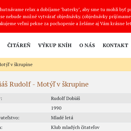
ychutnávame relax a dobíjame "baterky", aby sme tu mohli byť 
se nebude možné vytvárať objednávky. (objednávky prijímame 
akujeme veľmi pekne za pochopenie a želáme aj Vám krásne let
ČITÁREŇ
VÝKUP KNÍH
O NÁS
KONTAKT
Motýľ v škrupine
áš Rudolf - Motýľ v škrupine
:
Rudolf Dobiáš
1990
ateľstvo:
Mladé letá
a:
Klub mladých čitateľov