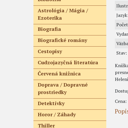
Ilust
Astrológia / Mágia /
Jazyk
Ezoterika
Počet
Biografia
Vydan
Biografické romány
Väzba
Cestopisy
Stav:
Cudzojazyčná literatúra
Knižka
presne
Červená knižnica
Heleni
Doprava / Dopravné
Dostu
prostriedky
Cena:
Detektívky
Popi
Horor / Záhady
Thiller