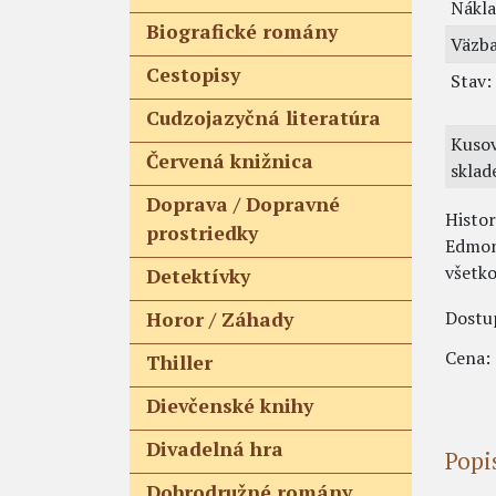
Nákla
Biografické romány
Väzba
Cestopisy
Stav:
Cudzojazyčná literatúra
Kuso
Červená knižnica
sklad
Doprava / Dopravné
Histor
prostriedky
Edmont
všetko
Detektívky
Dostu
Horor / Záhady
Cena:
Thiller
Dievčenské knihy
Divadelná hra
Popi
Dobrodružné romány