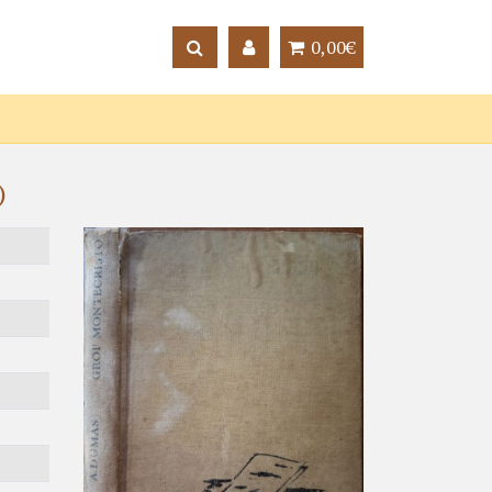
0,00€
)