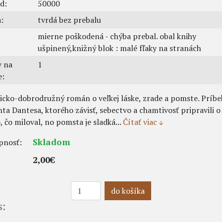
d:
50000
:
tvrdá bez prebalu
mierne poškodená - chýba prebal. obal knihy
ušpinený,knižný blok : malé fľaky na stranách
v na
1
e:
icko-dobrodružný román o veľkej láske, zrade a pomste. Príbe
a Dantesa, ktorého závisť, sebectvo a chamtivosť pripravili o
, čo miloval, no pomsta je sladká...
Čítať viac
Skladom
pnosť:
2,00€
do košíka
s: