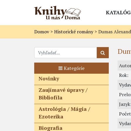
KATALÓG
Domov
>
Historické romány
>
Dumas Alexandre
Duma
Autor
Kategórie
Rok:
Novinky
Vydav
Zaujímavé úpravy /
Prelož
Bibliofíla
Jazyk
Astrológia / Mágia /
Počet
Ezoterika
Vydan
Biografia