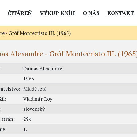
ČITÁREŇ
VÝKUP KNÍH
O NÁS
KONTAKT
 - Gróf Montecristo III. (1965)
s Alexandre - Gróf Montecristo III. (1965
:
Dumas Alexandre
1965
ateľstvo:
Mladé letá
il:
Vladimír Roy
:
slovenský
 strán:
294
ie:
1.