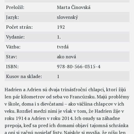
Preložil:
Marta Činovská
Jazyk:
slovenský
Počet strán:
192
Vydanie:
1.
Väzba:
tvrdá
Stav:
ako nová
ISBN:
978-80-566-0315-4
Kusov na sklade:
1
Hadrien a Adrien sú dvaja trinásťroční chlapci, ktorí žijú
len pár kilometrov od seba vo Francúzsku. Majú problémy
v škole, doma i s dievčatami – ako väčšina chlapcov v ich
veku. Rozdiel medzi nimi je však v tom, že Hadrien žije v
roku 1914 a Adrien v roku 2014. Ich osudy sa záhadne
prepoja, keď sa pred ich domami objaví tajomná schránka
a oni si začnú posielať listy. Najskôr si myslia, že píšu len