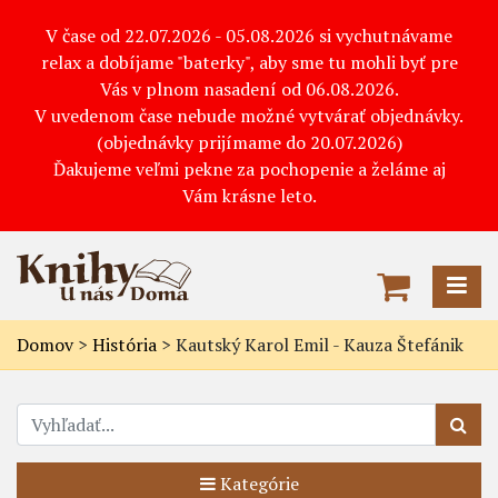
V čase od 22.07.2026 - 05.08.2026 si vychutnávame
relax a dobíjame "baterky", aby sme tu mohli byť pre
Vás v plnom nasadení od 06.08.2026.
V uvedenom čase nebude možné vytvárať objednávky.
(objednávky prijímame do 20.07.2026)
Ďakujeme veľmi pekne za pochopenie a želáme aj
Vám krásne leto.
Domov
>
História
>
Kautský Karol Emil - Kauza Štefánik
Kategórie