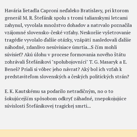
Havária lietadla Caproni neďaleko Bratislavy, pri ktorom
generál M. R. Štefánik spolu s tromi talianskymi letcami
zahynul, vyvolala množstvo dohadov a natrvalo poznačila
vzájomné slovensko-české vzťahy. Neskoršie vyšetrovanie
tragédie vyvolalo ďalšie otázky, vzápätí nasledovali ďalšie
náhodné, zdanlivo nesúvisiace úmrtia...S čím mohli
súvisieť? Akú úlohu v procese formovania nového štátu
zohrávali Štefánikovi "spolubojovníci" T. G. Masaryk a E.
Beneš? Priali si vôbec jeho návrat? Aký bol ich vzťah k
predstaviteľom slovenských a českých politických strán?
E. K. Kautskému sa podarilo netradičným, no o to
šokujúcejším spôsobom odkryť záhadné, znepokojujúce
súvislosti Štefánikovej tragickej smrti...