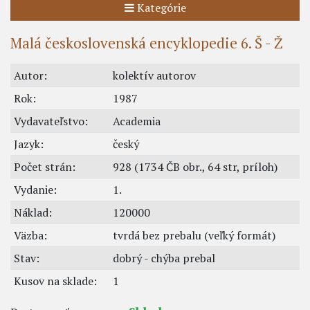
Kategórie
Malá československá encyklopedie 6. Š - Ž
Autor:
kolektív autorov
Rok:
1987
Vydavateľstvo:
Academia
Jazyk:
český
Počet strán:
928 (1734 ČB obr., 64 str, príloh)
Vydanie:
1.
Náklad:
120000
Väzba:
tvrdá bez prebalu (veľký formát)
Stav:
dobrý - chýba prebal
Kusov na sklade:
1