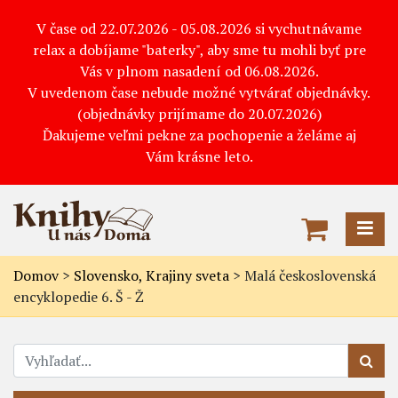
V čase od 22.07.2026 - 05.08.2026 si vychutnávame
relax a dobíjame "baterky", aby sme tu mohli byť pre
Vás v plnom nasadení od 06.08.2026.
V uvedenom čase nebude možné vytvárať objednávky.
(objednávky prijímame do 20.07.2026)
Ďakujeme veľmi pekne za pochopenie a želáme aj
Vám krásne leto.
Domov
>
Slovensko, Krajiny sveta
>
Malá československá
encyklopedie 6. Š - Ž