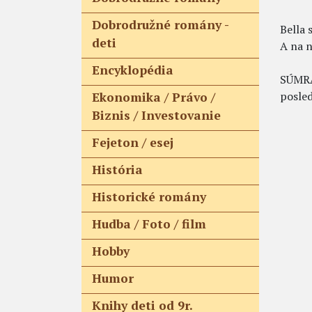
Dobrodružné romány -
Bella 
deti
A na n
Encyklopédia
SÚMRAK
posle
Ekonomika / Právo /
Biznis / Investovanie
Fejeton / esej
História
Historické romány
Hudba / Foto / film
Hobby
Humor
Knihy deti od 9r.