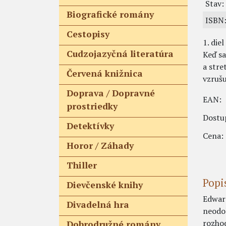
Stav:
Biografické romány
ISBN
Cestopisy
1. die
Cudzojazyčná literatúra
Keď sa
a stre
Červená knižnica
vzrušu
Doprava / Dopravné
EAN:
prostriedky
Dostu
Detektívky
Cena:
Horor / Záhady
Thiller
Popi
Dievčenské knihy
Edwar
Divadelná hra
neodol
rozhod
Dobrodružné romány