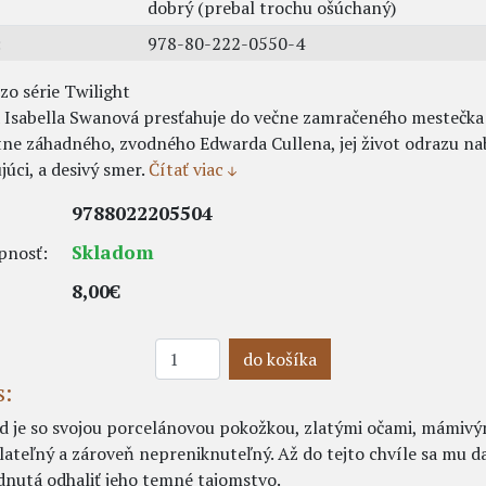
dobrý (prebal trochu ošúchaný)
:
978-80-222-0550-4
l zo série Twilight
 Isabella Swanová presťahuje do večne zamračeného mestečka
tne záhadného, zvodného Edwarda Cullena, jej život odrazu na
júci, a desivý smer.
Čítať viac
9788022205504
Skladom
pnosť:
8,00€
do košíka
s:
d je so svojou porcelánovou pokožkou, zlatými očami, mámiv
ateľný a z
ároveň nepreniknuteľný. Až do tejto chvíle sa mu dar
nutá odhaliť jeho temné tajomstvo.