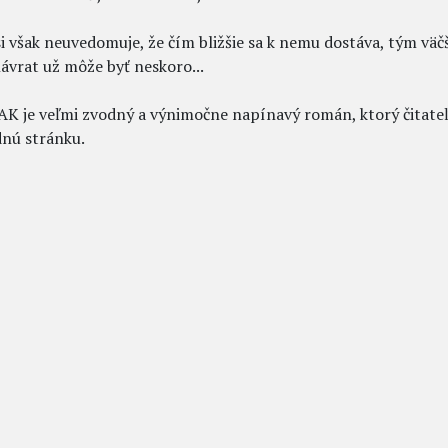
si však neuvedomuje, že čím bližšie sa k nemu dostáva, tým väčš
ávrat už môže byť neskoro...
 je veľmi zvodný a výnimočne napínavý román, ktorý čitateľa
dnú stránku.