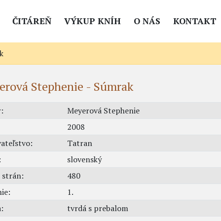
ČITÁREŇ
VÝKUP KNÍH
O NÁS
KONTAKT
k
erová Stephenie - Súmrak
:
Meyerová Stephenie
2008
ateľstvo:
Tatran
:
slovenský
 strán:
480
ie:
1.
:
tvrdá s prebalom