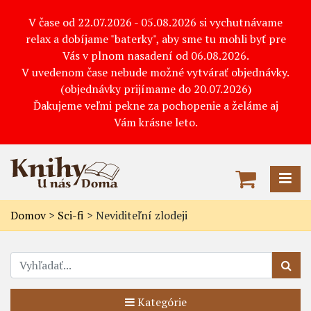
V čase od 22.07.2026 - 05.08.2026 si vychutnávame
relax a dobíjame "baterky", aby sme tu mohli byť pre
Vás v plnom nasadení od 06.08.2026.
V uvedenom čase nebude možné vytvárať objednávky.
(objednávky prijímame do 20.07.2026)
Ďakujeme veľmi pekne za pochopenie a želáme aj
Vám krásne leto.
Domov
>
Sci-fi
>
Neviditeľní zlodeji
Kategórie