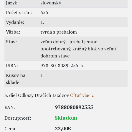
Jazyk:
slovenský
Počet strán:
655
Vydanie:
1.
Väzba:
tvrdá s prebalom
Stav:
veľmi dobrý - prebal jemne
opotrebovaný, knižný blok vo veľmi
dobrom stave
ISBN:
978-80-8089-255-5
Kusov na
1
sklade:
3. diel Odkazy Dračích Jazdcov
Čítať viac
9788080892555
EAN:
Skladom
Dostupnosť:
22,00€
Cena: