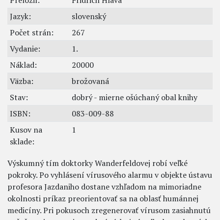
Preložil:
Fridrich Hlava
Jazyk:
slovenský
Počet strán:
267
Vydanie:
1.
Náklad:
20000
Väzba:
brožovaná
Stav:
dobrý - mierne ošúchaný obal knihy
ISBN:
083-009-88
Kusov na
1
sklade:
Výskumný tím doktorky Wanderfeldovej robí veľké
pokroky. Po vyhlásení vírusového alarmu v objekte ústavu
profesora Jazdaniho dostane vzhľadom na mimoriadne
okolnosti príkaz preorientovať sa na oblasť humánnej
medicíny. Pri pokusoch zregenerovať vírusom zasiahnutú