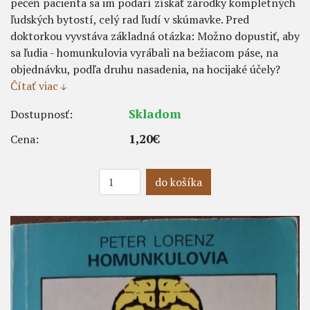
pečeň pacienta sa im podarí získať zárodky kompletných
ľudských bytostí, celý rad ľudí v skúmavke. Pred
doktorkou vyvstáva základná otázka: Možno dopustiť, aby
sa ľudia - homunkulovia vyrábali na bežiacom páse, na
objednávku, podľa druhu nasadenia, na hocijaké účely?
Čítať viac
Skladom
Dostupnosť:
1,20€
Cena:
do košíka