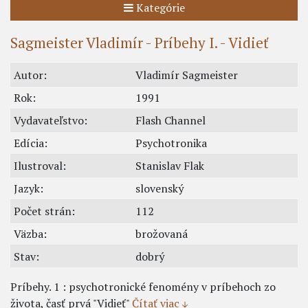
Kategórie
Sagmeister Vladimír - Príbehy I. - Vidieť
Autor:
Vladimír Sagmeister
Rok:
1991
Vydavateľstvo:
Flash Channel
Edícia:
Psychotronika
Ilustroval:
Stanislav Flak
Jazyk:
slovenský
Počet strán:
112
Väzba:
brožovaná
Stav:
dobrý
Príbehy. 1 : psychotronické fenomény v príbehoch zo
života, časť prvá "Vidieť"
Čítať viac