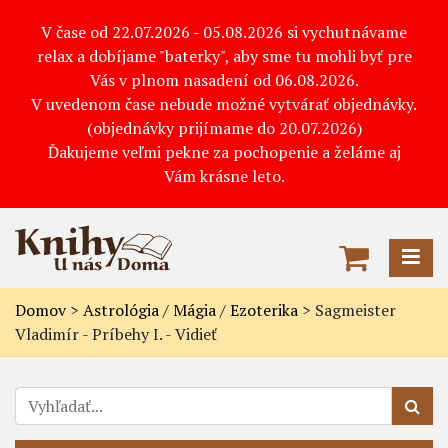
V čase od 22.07.2026 - 05.08.2026 si vychutnávame
relax a dobíjame "baterky", aby sme tu mohli byť pre
Vás v plnom nasadení od 06.08.2026.
V uvedenom čase nebude možné vytvárať objednávky.
(objednávky prijímame do 20.07.2026)
Ďakujeme veľmi pekne za pochopenie a želáme aj
Vám krásne leto.
Domov
>
Astrológia / Mágia / Ezoterika
>
Sagmeister
Vladimír - Príbehy I. - Vidieť