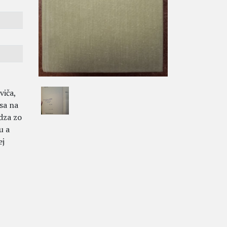
viča,
sa na
dza zo
u a
ej