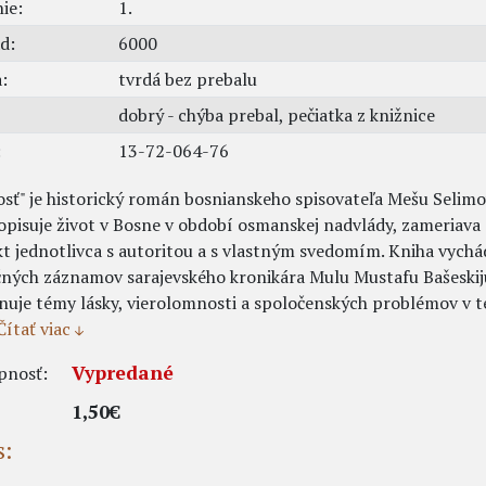
ie:
1.
d:
6000
:
tvrdá bez prebalu
dobrý - chýba prebal, pečiatka z knižnice
:
13-72-064-76
sť" je historický román bosnianskeho spisovateľa Mešu Selimo
opisuje život v Bosne v období osmanskej nadvlády, zameriava 
kt jednotlivca s autoritou a s vlastným svedomím. Kniha vychá
ných záznamov sarajevského kronikára Mulu Mustafu Bašeskij
uje témy lásky, vierolomnosti a spoločenských problémov v t
Čítať viac
Vypredané
pnosť:
1,50€
s: