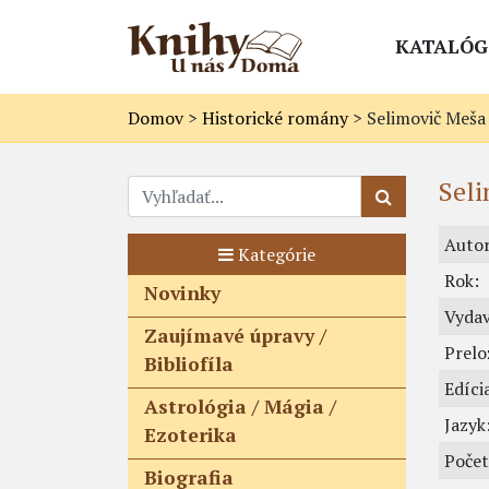
KATALÓG
Domov
>
Historické romány
>
Selimovič Meša
Seli
Autor
Kategórie
Rok:
Novinky
Vydav
Zaujímavé úpravy /
Prelož
Bibliofíla
Edíci
Astrológia / Mágia /
Jazyk
Ezoterika
Počet
Biografia