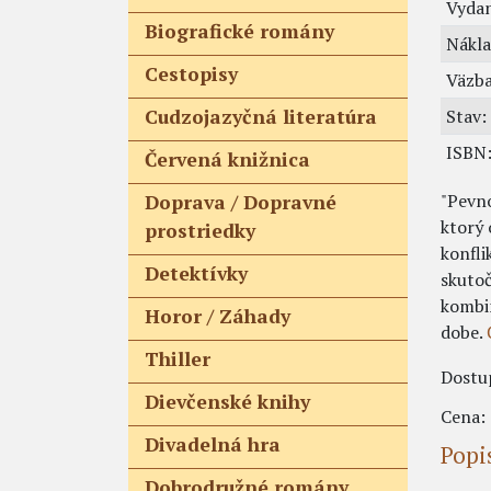
Vydan
Biografické romány
Nákla
Cestopisy
Väzba
Cudzojazyčná literatúra
Stav:
ISBN
Červená knižnica
"Pevno
Doprava / Dopravné
ktorý 
prostriedky
konfli
Detektívky
skutoč
kombin
Horor / Záhady
dobe.
Thiller
Dostu
Dievčenské knihy
Cena:
Divadelná hra
Popi
Dobrodružné romány