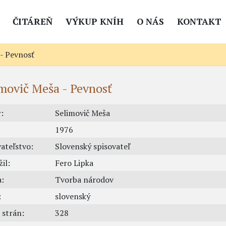
ČITÁREŇ
VÝKUP KNÍH
O NÁS
KONTAKT
 - Pevnosť
movič Meša - Pevnosť
:
Selimovič Meša
1976
ateľstvo:
Slovenský spisovateľ
il:
Fero Lipka
a:
Tvorba národov
:
slovenský
 strán:
328