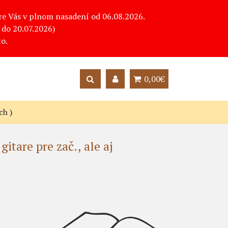
pre Vás v plnom nasadení od 06.08.2026.
do 20.07.2026)
o.
0,00€
ch )
itare pre zač., ale aj