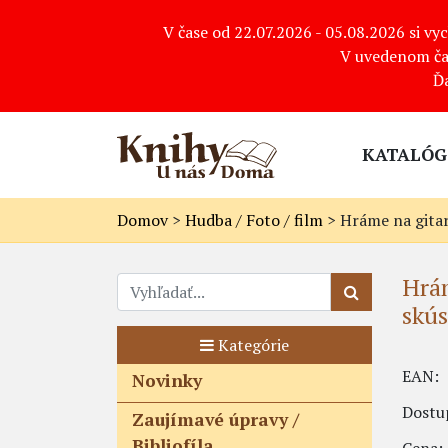
V čase od 22.07.2026 - 05.08.2026 si v
V uvedenom ča
Ď
KATALÓG
Domov
>
Hudba / Foto / film
>
Hráme na gitar
Hrám
skús
Kategórie
EAN:
Novinky
Dostu
Zaujímavé úpravy /
Bibliofíla
Cena: