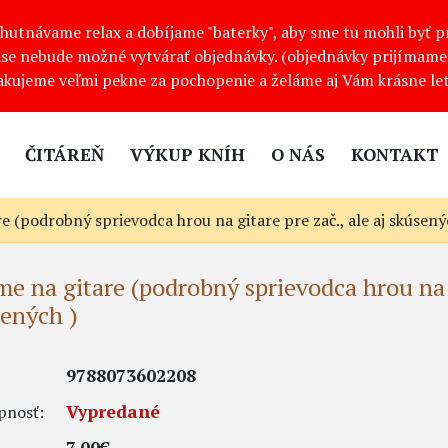
ychutnávame relax a dobíjame "baterky", aby sme tu mohli byť 
se nebude možné vytvárať objednávky. (objednávky prijímame 
akujeme veľmi pekne za pochopenie a želáme aj Vám krásne let
ČITÁREŇ
VÝKUP KNÍH
O NÁS
KONTAKT
e (podrobný sprievodca hrou na gitare pre zač., ale aj skúsený
e na gitare (podrobný sprievodca hrou na g
ených )
9788073602208
Vypredané
pnosť:
7,00€