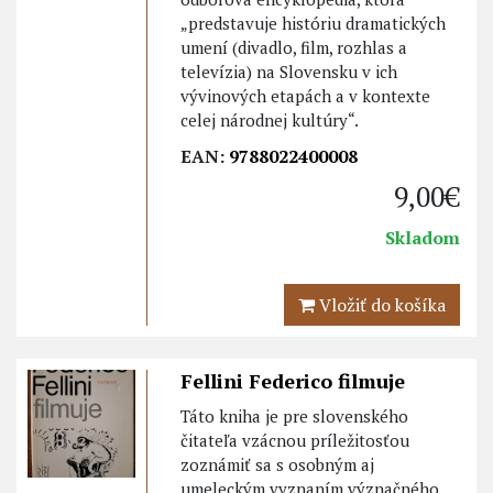
„predstavuje históriu dramatických
umení (divadlo, film, rozhlas a
televízia) na Slovensku v ich
vývinových etapách a v kontexte
celej národnej kultúry“.
EAN:
9788022400008
9,00€
Skladom
Vložiť do košíka
Fellini Federico filmuje
Táto kniha je pre slovenského
čitateľa vzácnou príležitosťou
zoznámiť sa s osobným aj
umeleckým vyznaním význačného