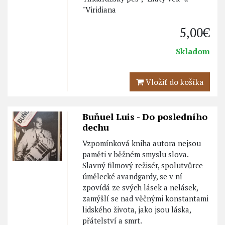
"Viridiana
5,00€
Skladom
Vložiť do košíka
Buňuel Luis - Do posledního
dechu
Vzpomínková kniha autora nejsou
paměti v běžném smyslu slova.
Slavný filmový režisér, spolutvůrce
úmělecké avandgardy, se v ní
zpovídá ze svých lásek a nelásek,
zamýšlí se nad věčnými konstantami
lidského života, jako jsou láska,
přátelství a smrt.