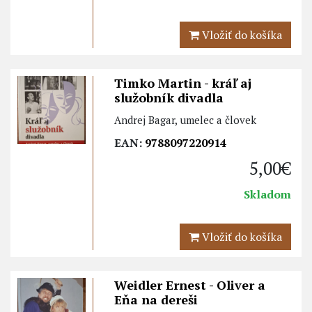
Vložiť do košíka
Timko Martin - kráľ aj
služobník divadla
Andrej Bagar, umelec a človek
EAN:
9788097220914
5,00€
Skladom
Vložiť do košíka
Weidler Ernest - Oliver a
Eňa na dereši