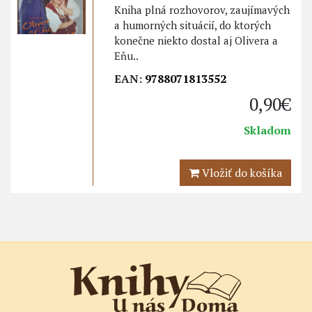
Kniha plná rozhovorov, zaujímavých
a humorných situácií, do ktorých
konečne niekto dostal aj Olivera a
Eňu..
EAN:
9788071813552
0,90€
Skladom
Vložiť do košíka