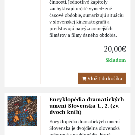
činnosti. Jednotlivé kapitoly
zachytávajú určité vymedzené
časové obdobie, sumarizujú situáciu
v slovenskej kinematografii a
predstavujú najvýznamnejších
filmárov a filmy daného obdobia.
20,00€
Skladom
Vložiť do košíka
Encyklopédia dramatických
umení Slovenska 1., 2. (zv.
dvoch kníh)
Encyklopédia dramatických umení
Slovenska je dvojdielna slovenská
odborová encyklopédia, ktorá