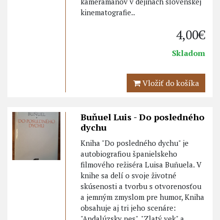
kameramanov v dejinách slovenskej
kinematografie..
4,00€
Skladom
Vložiť do košíka
Buňuel Luis - Do posledného
dychu
Kniha "Do posledného dychu" je
autobiografiou španielskeho
filmového režiséra Luisa Buñuela. V
knihe sa delí o svoje životné
skúsenosti a tvorbu s otvorenosťou
a jemným zmyslom pre humor, Kniha
obsahuje aj tri jeho scenáre:
"Andalúzsky pes", "Zlatý vek" a