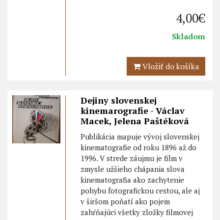
4,00€
Skladom
Vložiť do košíka
Dejiny slovenskej
kinemarografie - Václav
Macek, Jelena Paštéková
Publikácia mapuje vývoj slovenskej
kinematografie od roku 1896 až do
1996. V strede záujmu je film v
zmysle užšieho chápania slova
kinematografia ako zachytenie
pohybu fotografickou cestou, ale aj
v širšom poňatí ako pojem
zahŕňajúci všetky zložky filmovej