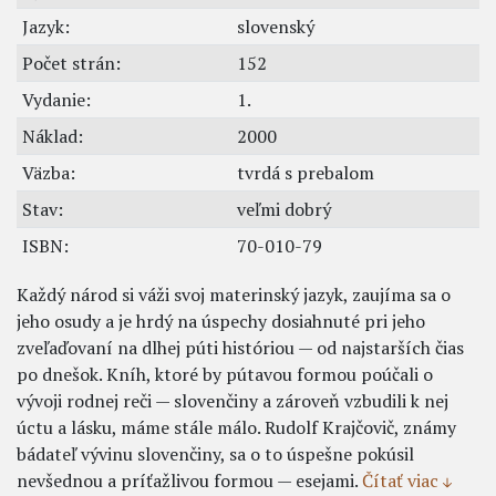
Jazyk:
slovenský
Počet strán:
152
Vydanie:
1.
Náklad:
2000
Väzba:
tvrdá s prebalom
Stav:
veľmi dobrý
ISBN:
70-010-79
Každý národ si váži svoj materinský jazyk, zaujíma sa o
jeho osudy a je hrdý na úspechy dosiahnuté pri jeho
zveľaďovaní na dlhej púti históriou — od najstarších čias
po dnešok. Kníh, ktoré by pútavou formou poúčali o
vývoji rodnej reči — slovenčiny a zároveň vzbudili k nej
úctu a lásku, máme stále málo. Rudolf Krajčovič, známy
bádateľ vývinu slovenčiny, sa o to úspešne pokúsil
nevšednou a príťažlivou formou — esejami.
Čítať viac