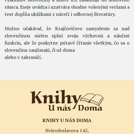
rámca. Eseje uvádza i uzatvára vhodne volenými veršami a
text dopĺňa ukážkami z nárečí i odbornej literatúry.
Možno očakávať, že Krajčovičovo zamyslenie sa nad
slovenčinou nielen splní svoju výchovnú a náučnú
funkciu, ale že poskytne pútavé čítanie všetkým, čo sa o
slovenčinu zaujímajú, či už doma
alebo v zahraničí.
KNIHY U NÁS DOMA
Hviezdoslavova 145,