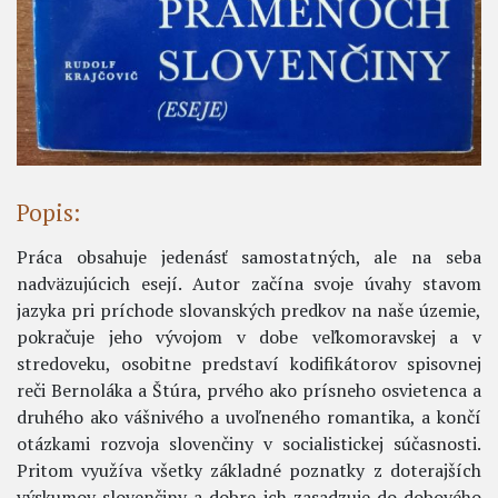
Popis:
Práca obsahuje jedenásť samostatných, ale na seba
nadväzujúcich esejí. Autor začína svoje úvahy stavom
jazyka pri príchode slovanských predkov na naše územie,
pokračuje jeho vývojom v dobe veľkomoravskej a v
stredoveku, osobitne predstaví kodifikátorov spisovnej
reči Bernoláka a Štúra, prvého ako prísneho osvietenca a
druhého ako vášnivého a uvoľneného romantika, a končí
otázkami rozvoja slovenčiny v socialistickej súčasnosti.
Pritom využíva všetky základné poznatky z doterajších
výskumov slovenčiny a dobre ich zasadzuje do dobového