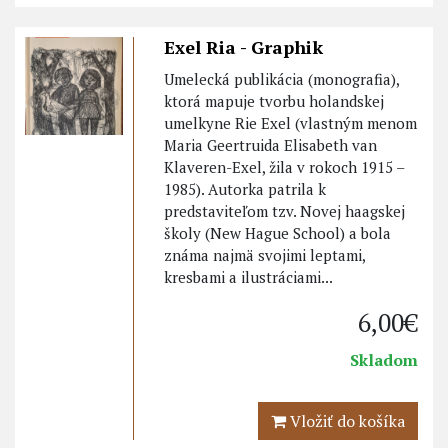
Exel Ria - Graphik
Umelecká publikácia (monografia),
ktorá mapuje tvorbu holandskej
umelkyne Rie Exel (vlastným menom
Maria Geertruida Elisabeth van
Klaveren-Exel, žila v rokoch 1915 –
1985). Autorka patrila k
predstaviteľom tzv. Novej haagskej
školy (New Hague School) a bola
známa najmä svojimi leptami,
kresbami a ilustráciami...
6,00€
Skladom
Vložiť do košíka