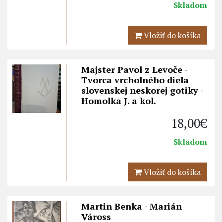
Skladom
Vložiť do košíka
Majster Pavol z Levoče -
Tvorca vrcholného diela
slovenskej neskorej gotiky -
Homolka J. a kol.
18,00€
Skladom
Vložiť do košíka
Martin Benka - Marián
Váross