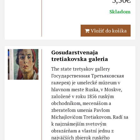
Skladom
Vložiť do košíka
Gosudarstvenaja
tretiakovska galeria
The state tretyakov gallery
Государственная Третьяковская
галерея) je umelecké múzeum v
hlavnom meste Ruska, v Moskve,
založené v roku 1856 ruským
obchodníkom, mecenášom a
zberateľom umenia Pavlom
Michajlovičom Tretiakovom. Radí sa
k najznámejším svetovým
obrazárňam a vlastní jednu z
najväčších zbierok ruského