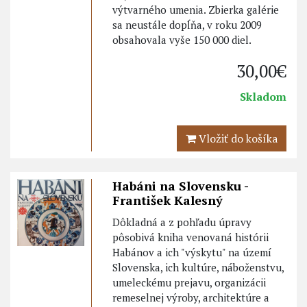
výtvarného umenia. Zbierka galérie
sa neustále dopĺňa, v roku 2009
obsahovala vyše 150 000 diel.
30,00€
Skladom
Vložiť do košíka
Habáni na Slovensku -
František Kalesný
Dôkladná a z pohľadu úpravy
pôsobivá kniha venovaná histórii
Habánov a ich "výskytu" na území
Slovenska, ich kultúre, náboženstvu,
umeleckému prejavu, organizácii
remeselnej výroby, architektúre a