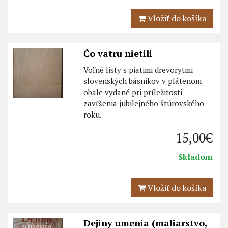
Vložiť do košíka
Čo vatru nietili
Voľné listy s piatimi drevorytmi
slovenských básnikov v plátenom
obale vydané pri príležitosti
zavŕšenia jubilejného štúrovského
roku.
15,00€
Skladom
Vložiť do košíka
Dejiny umenia (maliarstvo,