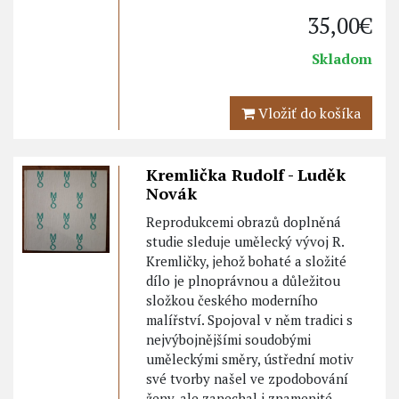
35,00€
Skladom
Vložiť do košíka
Kremlička Rudolf - Luděk
Novák
Reprodukcemi obrazů doplněná
studie sleduje umělecký vývoj R.
Kremličky, jehož bohaté a složité
dílo je plnoprávnou a důležitou
složkou českého moderního
malířství. Spojoval v něm tradici s
nejvýbojnějšími soudobými
uměleckými směry, ústřední motiv
své tvorby našel ve zpodobování
ženy, ale zanechal i znamenité