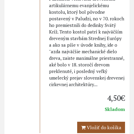
artikulárnemu evanjelickému
kostolu, ktorý bol pôvodne
postavený v Paludzi, no v 70. rokoch
ho premiestnili do dedinky Svätý
Kríž. Tento kostol patrí k najväčším
dreveným stavbám Strednej Európy
a ako sa píše v úvode knihy, ide o
"azda najväčšie mechanické dielo
dreva, zaiste maximálne priestranné,
aké bolo v 18. storočí drevom
preklenuté, i posledný veľký
umelecký prejav slovenskej drevenej
cirkevnej architektúry...
4,50€
Skladom
Vložiť do košíka