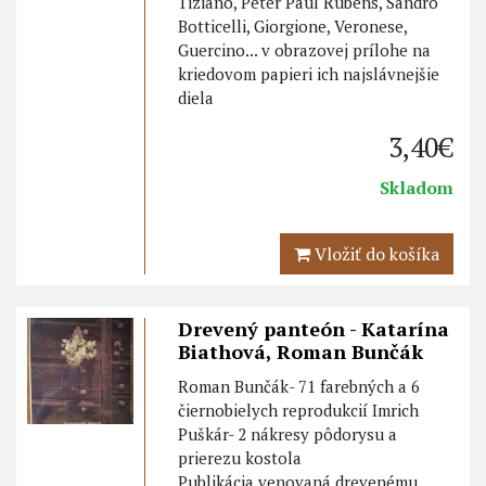
Tiziano, Peter Paul Rubens, Sandro
Botticelli, Giorgione, Veronese,
Guercino... v obrazovej prílohe na
kriedovom papieri ich najslávnejšie
diela
3,40€
Skladom
Vložiť do košíka
Drevený panteón - Katarína
Biathová, Roman Bunčák
Roman Bunčák- 71 farebných a 6
čiernobielych reprodukcií Imrich
Puškár- 2 nákresy pôdorysu a
prierezu kostola
Publikácia venovaná drevenému