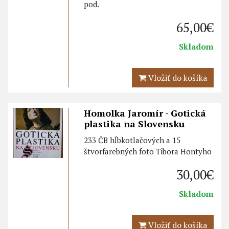
pod.
65,00€
Skladom
Vložiť do košíka
Homolka Jaromír - Gotická
plastika na Slovensku
233 ČB hĺbkotlačových a 15
štvorfarebných foto Tibora Hontyho
30,00€
Skladom
Vložiť do košíka