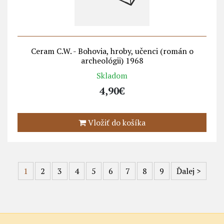
Ceram C.W. - Bohovia, hroby, učenci (román o
archeológii) 1968
Skladom
4,90€
Vložiť do košíka
1
2
3
4
5
6
7
8
9
Ďalej
>