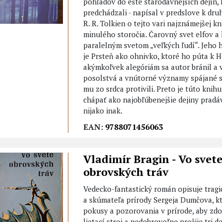
pohľadov do ešte starodávnejších dejín,
predchádzali - napísal v predslove k dru
R. R. Tolkien o tejto vari najznámejšej kni
minulého storočia. Čarovný svet elfov a 
paralelným svetom „veľkých ľudí“. Jeho
je Prsteň ako ohnivko, ktoré ho púta k Ho
akýmkoľvek alegóriám sa autor bránil a
posolstvá a vnútorné významy spájané s
mu zo srdca protivili. Preto je túto knih
chápať ako najobľúbenejšie dejiny prad
nijako inak.
EAN:
9788071456063
Vladimír Bragin - Vo svet
obrovských tráv
Vedecko-fantastický román opisuje tragi
a skúmateľa prírody Sergeja Dumčova, kt
pokusy a pozorovania v prírode, aby zdo
lietací stroj a nedobrovoľne prežije tri d