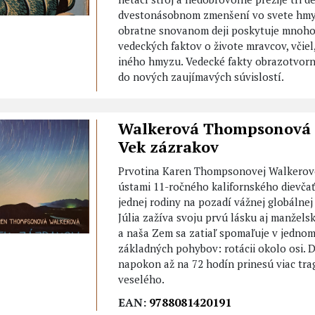
dvestonásobnom zmenšení vo svete hmy
obratne snovanom deji poskytuje mnoho
vedeckých faktov o živote mravcov, včiel
iného hmyzu. Vedecké fakty obrazotvor
do nových zaujímavých súvislostí.
Walkerová Thompsonová 
Vek zázrakov
Prvotina Karen Thompsonovej Walkerov
ústami 11-ročného kalifornského dievčať
jednej rodiny na pozadí vážnej globálnej 
Júlia zažíva svoju prvú lásku aj manžels
a naša Zem sa zatiaľ spomaľuje v jednom
základných pohybov: rotácii okolo osi. 
napokon až na 72 hodín prinesú viac tra
veselého.
EAN:
9788081420191