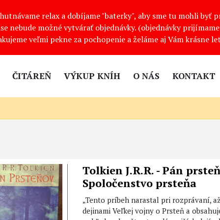
ychutnávame relax a dobíjame "baterky", aby sme tu mohli byť 
se nebude možné vytvárať objednávky. (objednávky prijímame 
akujeme veľmi pekne za pochopenie a želáme aj Vám krásne let
ČITÁREŇ
VÝKUP KNÍH
O NÁS
KONTAKT
Tolkien J.R.R. - Pán prsteň
Spoločenstvo prsteňa
„Tento príbeh narastal pri rozprávaní, až
dejinami Veľkej vojny o Prsteň a obsahu