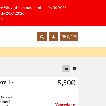
pre Vás v plnom nasadení od 06.08.2026.
do 20.07.2026)
o.
0,00€
5,50€
ov 1 -
 sa stal
je mnoho
Vypredané