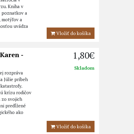
zu. Kniha v
 poznatkov a
, motýľov a
nosťou uvádza
Vložiť do košíka
1,80€
Karen -
Skladom
ej rozpráva
a Júlie príbeh
katastrofy.
kú krízu rodičov
 zo svojich
Dni predĺžené
gického ako
Vložiť do košíka