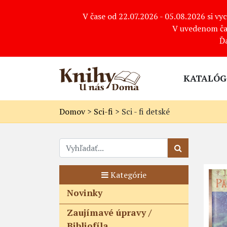
V čase od 22.07.2026 - 05.08.2026 si v
V uvedenom ča
Ď
KATALÓG
Domov
>
Sci-fi
>
Sci - fi detské
Kategórie
Novinky
Zaujímavé úpravy /
Bibliofíla