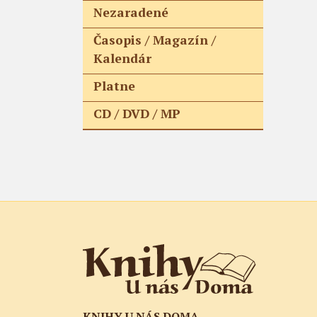
Nezaradené
Časopis / Magazín /
Kalendár
Platne
CD / DVD / MP
KNIHY U NÁS DOMA