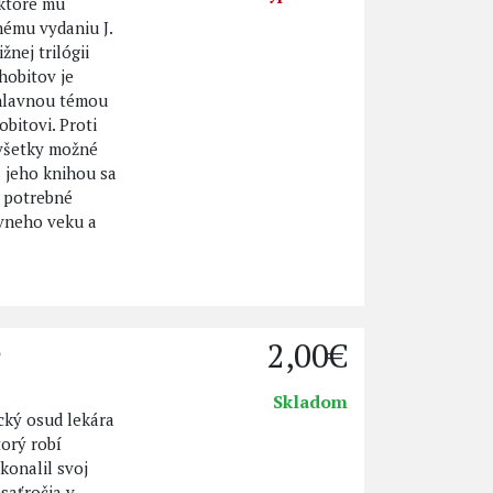
 ktoré mu
hému vydaniu J.
žnej trilógii
hobitov je
 hlavnou témou
bitovi. Proti
 všetky možné
 jeho knihou sa
u potrebné
ávneho veku a
2,00€
e
Skladom
cký osud lekára
orý robí
konalil svoj
esaťročia v