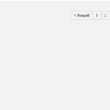
<
Naspäť
1
2