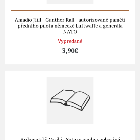
Amadio Jíill - Gunther Rall - autorizované paměti
předního pilota německé Luftwaffe a generála
NATO
Vypredané
3,90€
Ardamatskij Vasilij - Saturn zvolna pohasíná