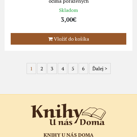
očima poražených
Skladom
3,00€
Vložiť do košíka
1
2
3
4
5
6
Ďalej
>
KNIHY U NÁS DOMA