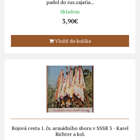
padol do rus.zajatia...
Skladom
3,90€
Vložiť do košíka
Bojová cesta 1. čs. armádního sboru v SSSR 3 - Karel
Richter a kol.