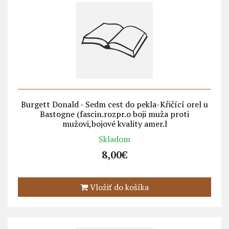
Burgett Donald - Sedm cest do pekla-Křičící orel u
Bastogne (fascin.rozpr.o boji muža proti
mužovi,bojové kvality amer.l
Skladom
8,00€
Vložiť do košíka