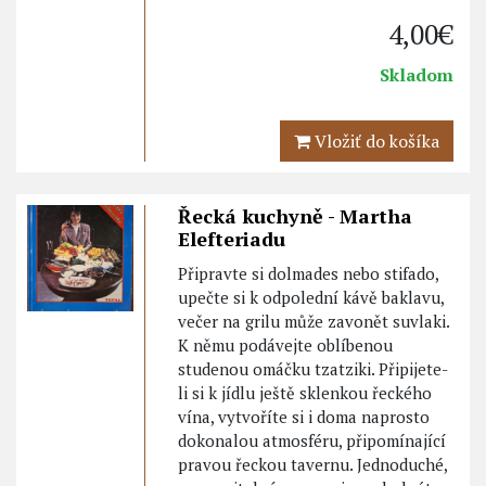
4,00€
Skladom
Vložiť do košíka
Řecká kuchyně - Martha
Elefteriadu
Připravte si dolmades nebo stifado,
upečte si k odpolední kávě baklavu,
večer na grilu může zavonět suvlaki.
K němu podávejte oblíbenou
studenou omáčku tzatziki. Připijete-
li si k jídlu ještě sklenkou řeckého
vína, vytvoříte si i doma naprosto
dokonalou atmosféru, připomínající
pravou řeckou tavernu. Jednoduché,