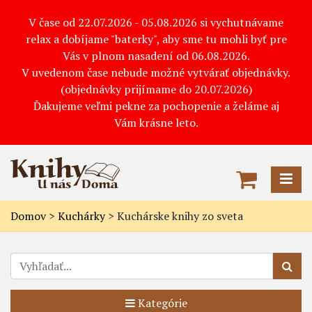
V čase od 22.07.2026 - 05.08.2026 si vychutnávame
relax a dobíjame "baterky", aby sme tu mohli byť pre
Vás v plnom nasadení od 06.08.2026.
V uvedenom čase nebude možné vytvárať objednávky.
(objednávky prijímame do 20.07.2026)
Ďakujeme veľmi pekne za pochopenie a želáme aj
Vám krásne leto.
Domov
>
Kuchárky
>
Kuchárske knihy zo sveta
Kategórie