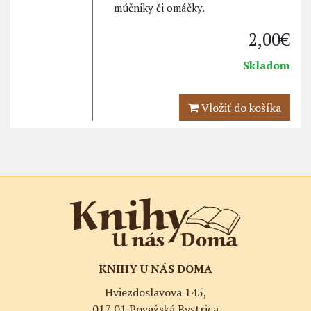
múčniky či omáčky.
2,00€
Skladom
Vložiť do košíka
KNIHY U NÁS DOMA
Hviezdoslavova 145,
017 01 Považská Bystrica