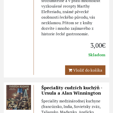
srozumitelné a v praxi mnohokrát
vyzkoušené recepty Marthy
Elefteriadu, známé pěvecké
osobnosti řeckého původu, vás
nezklamou. Přitom se z knihy
dozvíte i mnoho zajímavého z
historie řecké gastronomie.
3,00€
Skladom
Vložiť do košíka
Špeciality cudzích kuchýň -
Ursula a Alan Winnington
Špeciality medzinárodnej kuchyne
(francúzsko, India, Sovietsky zväz,
Taliansko, Maďarsko, Anglicko,