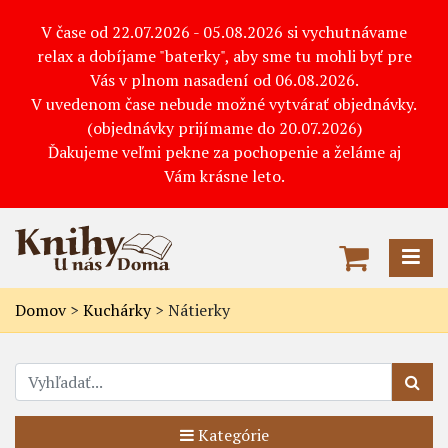
V čase od 22.07.2026 - 05.08.2026 si vychutnávame
relax a dobíjame "baterky", aby sme tu mohli byť pre
Vás v plnom nasadení od 06.08.2026.
V uvedenom čase nebude možné vytvárať objednávky.
(objednávky prijímame do 20.07.2026)
Ďakujeme veľmi pekne za pochopenie a želáme aj
Vám krásne leto.
Domov
>
Kuchárky
>
Nátierky
Kategórie